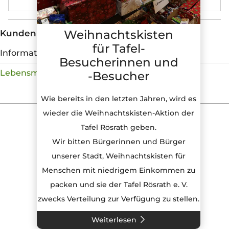
Weihnachtskisten
Kunden
für Tafel-
Navigation
Informationen
Besucherinnen und
überspringen
Lebensmittelausgabe
-Besucher
Wie bereits in den letzten Jahren, wird es
wieder die Weihnachtskisten-Aktion der
© 2026 Tafel Rösrath e.V.
Tafel Rösrath geben.
Navigation
Impressum
Wir bitten Bürgerinnen und Bürger
überspringen
Datenschutz
unserer Stadt, Weihnachtskisten für
Menschen mit niedrigem Einkommen zu
packen und sie der Tafel Rösrath e. V.
zwecks Verteilung zur Verfügung zu stellen.
W
Weiterlesen